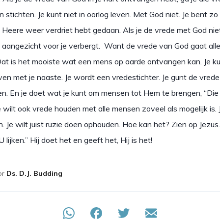
en stichten. Je kunt niet in oorlog leven. Met God niet. Je bent z
e Heere weer verdriet hebt gedaan. Als je de vrede met God nie
jn aangezicht voor je verbergt. Want de vrede van God gaat all
Dat is het mooiste wat een mens op aarde ontvangen kan. Je ku
even met je naaste. Je wordt een vredestichter. Je gunt de vred
en. En je doet wat je kunt om mensen tot Hem te brengen, “Die
Je wilt ook vrede houden met alle mensen zoveel als mogelijk is. 
. Je wilt juist ruzie doen ophouden. Hoe kan het? Zien op Jezus
U lijken.” Hij doet het en geeft het, Hij is het!
or
Ds. D.J. Budding