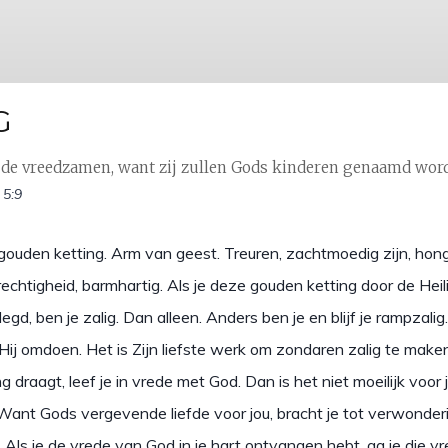
G
n de vreedzamen, want zij zullen Gods kinderen genaamd word
 5:9
gouden ketting. Arm van geest. Treuren, zachtmoedig zijn, hon
echtigheid, barmhartig. Als je deze gouden ketting door de Hei
legd, ben je zalig. Dan alleen. Anders ben je en blijf je rampzalig
 Hij omdoen. Het is Zijn liefste werk om zondaren zalig te make
ng draagt, leef je in vrede met God. Dan is het niet moeilijk voor 
Want Gods vergevende liefde voor jou, bracht je tot verwonder
 Als je de vrede van God in je hart ontvangen hebt, ga je die v