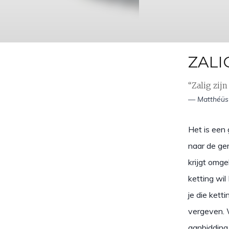
ZALI
“Zalig zij
— Matthéüs
Het is een 
naar de ger
krijgt omge
ketting wil
je die ketti
vergeven. 
aanbidding.