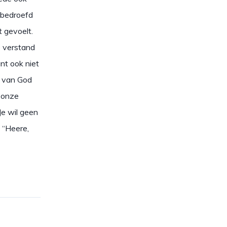
o bedroefd
t gevoelt.
e verstand
nt ook niet
e van God
 onze
Je wil geen
. “Heere,