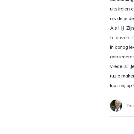
uitstralen 
als de je d
Als Hij Zi
te boven. 
in oorlog l
aan iedere
vrede is.” 
ruzie maken
laat mij op 
Do