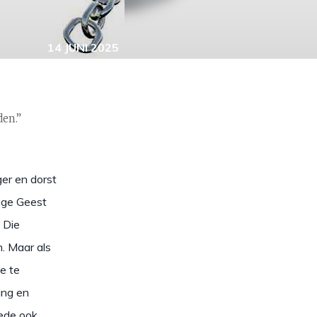
14 JUNI 2025
en.”
ger en dorst
lige Geest
. Die
n. Maar als
je te
ing en
rede ook