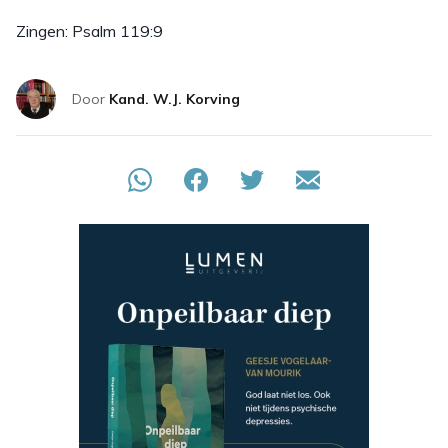
Zingen: Psalm 119:9
Door
Kand. W.J. Korving