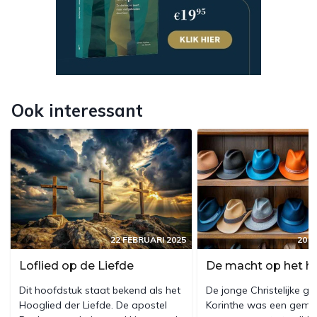
Ook interessant
22 FEBRUARI 2025
20 F
Loflied op de Liefde
De macht op het h
Dit hoofdstuk staat bekend als het
De jonge Christelijke g
Hooglied der Liefde. De apostel
Korinthe was een geme