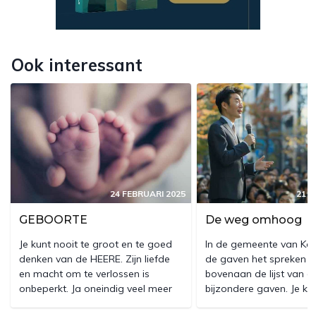
Ook interessant
24 FEBRUARI 2025
21 F
GEBOORTE
De weg omhoog
Je kunt nooit te groot en te goed
In de gemeente van Kor
denken van de HEERE. Zijn liefde
de gaven het spreken i
en macht om te verlossen is
bovenaan de lijst van d
onbeperkt. Ja oneindig veel meer
bijzondere gaven. Je kun
dan al jouw zonden en
voorstellen dat dit in 