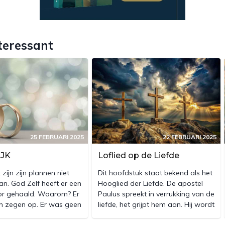
teressant
25 FEBRUARI 2025
22 FEBRUARI 2025
JK
Loflied op de Liefde
k zijn zijn plannen niet
Dit hoofdstuk staat bekend als het
n. God Zelf heeft er een
Hooglied der Liefde. De apostel
or gehaald. Waarom? Er
Paulus spreekt in verrukking van de
en zegen op. Er was geen
liefde, het grijpt hem aan. Hij wordt
geen overgave.
erdoor