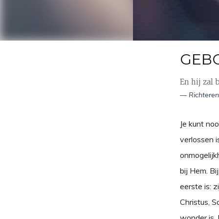
GEB
En hij zal 
— Richteren
Je kunt no
verlossen i
onmogelijkh
bij Hem. B
eerste is:
Christus, S
wonder is. 