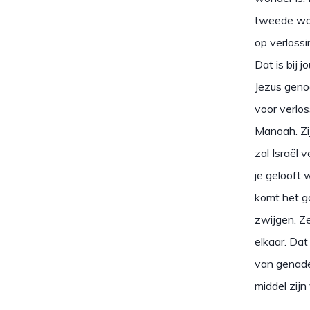
tweede wond
op verloss
Dat is bij 
Jezus genoe
voor verlos
Manoah. Zij
zal Israël 
je gelooft 
komt het go
zwijgen. Ze
elkaar. Da
van genade
middel zijn