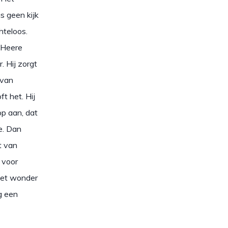
s geen kijk
hteloos.
e Heere
. Hij zorgt
 van
t het. Hij
op aan, dat
e. Dan
t van
 voor
het wonder
g een