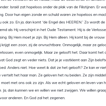
er: Israël zat hopeloos onder de plak van de Filistijnen. Er wa
ing. Door hun eigen zonde en schuld waren ze hopeloos en mac
jou ook zo. En ja, dan komt “de Engel des HEEREN.” Zo wordt d
md als Hij verschijnt in het Oude Testament. Hij is de Verlosser
sing. Bij Hem moet je zijn. Bij Hem alleen. Hij komt bij de vrouw
 krijgt een zoon, zij de onvruchtbare. Onmogelijk, maar ze geloof
verlossen, even onmogelijk. Maar ze gelooft het. Daar komt het 
wat God zegt en veder niets. Dat je je vastklemt aan Zijn beloft
ed. Anders niet. Hoe weet ik dat ze het gelooft? Ze kan er nie
 vertelt het haar man. Ze geloven het nu beiden. Ze zijn middel
t moet met ons ook zo zijn. Als we echt geloven en leven van 
. Ja, dan kunnen we en willen we niet zwijgen. We willen graa
 voor anderen. En God zal het zegenen.