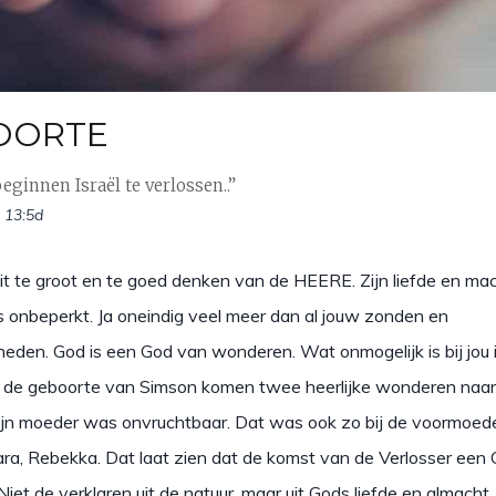
OORTE
beginnen Israël te verlossen..”
 13:5d
oit te groot en te goed denken van de HEERE. Zijn liefde en ma
s onbeperkt. Ja oneindig veel meer dan al jouw zonden en
eden. God is een God van wonderen. Wat onmogelijk is bij jou i
ij de geboorte van Simson komen twee heerlijke wonderen naar
 zijn moeder was onvruchtbaar. Dat was ook zo bij de voormoed
ara, Rebekka. Dat laat zien dat de komst van de Verlosser een 
Niet de verklaren uit de natuur, maar uit Gods liefde en almacht