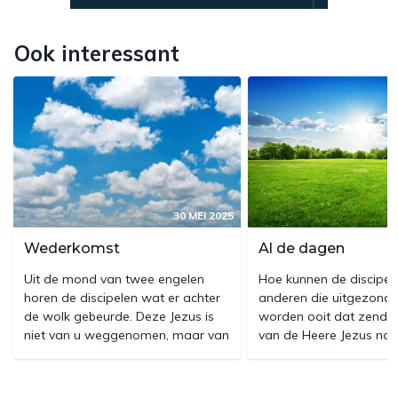
Ook interessant
30 MEI 2025
Wederkomst
Al de dagen
Uit de mond van twee engelen
Hoe kunnen de discipele
horen de discipelen wat er achter
anderen die uitgezonden
de wolk gebeurde. Deze Jezus is
worden ooit dat zendin
niet van u weggenomen, maar van
van de Heere Jezus na
u opgenomen in de hemel. Ook
Nooit in eigen kracht! 
Christus