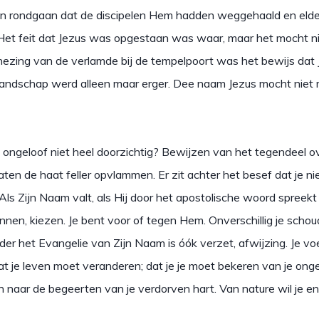
gen rondgaan dat de discipelen Hem hadden weggehaald en elde
Het feit dat Jezus was opgestaan was waar, maar het mocht n
nezing van de verlamde bij de tempelpoort was het bewijs dat J
jandschap werd alleen maar erger. Dee naam Jezus mocht niet
eloof niet heel doorzichtig? Bewijzen van het tegendeel o
laten de haat feller opvlammen. Er zit achter het besef dat je n
Als Zijn Naam valt, als Hij door het apostolische woord spreekt
nnen, kiezen. Je bent voor of tegen Hem. Onverschillig je schou
er het Evangelie van Zijn Naam is óók verzet, afwijzing. Je voel
at je leven moet veranderen; dat je je moet bekeren van je ong
n naar de begeerten van je verdorven hart. Van nature wil je en