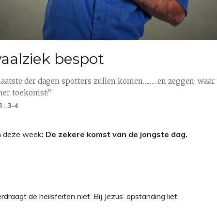
aalziek bespot
t laatste der dagen spotters zullen komen………en zeggen: waar 
jner toekomst?’
 : 3-4
 deze week
: De zekere komst van de jongste dag.
draagt de heilsfeiten niet. Bij Jezus’ opstanding liet