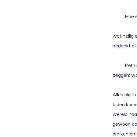
Hoe erg o
wat heilig 
bedenkt all
Petrus zeg
zeggen: waa
Alles blijf
tijden kome
wereld naa
gewoon doo
drinken en 