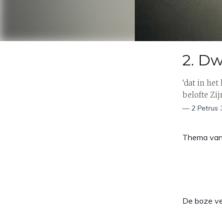
2. Dw
‘dat in he
belofte Zi
— 2 Petrus 3
Thema van
De boze ver