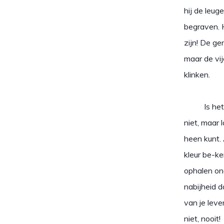
hij de leu
begraven. 
zijn! De ge
maar de vi
klinken.
Is het ong
niet, maar 
heen kunt. 
kleur be-ke
ophalen ond
nabijheid d
van je leve
niet, nooit!