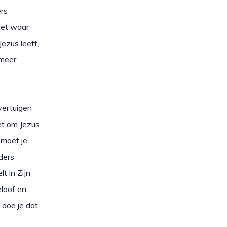
rs
iet waar
ezus leeft,
 meer
vertuigen
iet om Jezus
 moet je
ders
t in Zijn
eloof en
 doe je dat