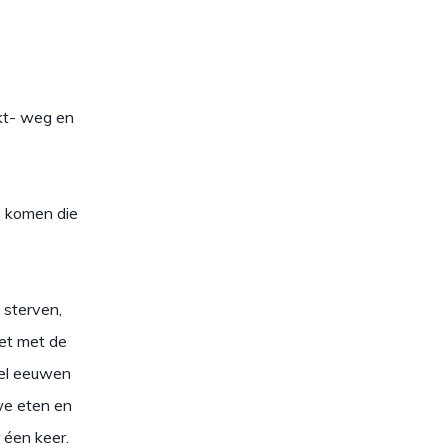
ekt- weg en
 komen die
 sterven,
het met de
eel eeuwen
we eten en
 éen keer.