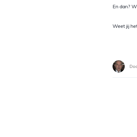
En dan? Wi
Weet jij he
Do