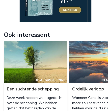
Ook interessant
05 AUGUSTUS 2023
03 AU
Een zuchtende schepping
Ordelijk verloop
Deze week hebben we nagedacht
Wanneer Genesis voor o
over de schepping. We hebben
meer zou betekenen da
gezien dat het belijden van de
hebben voor de duur v