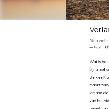
Verl
Mijn ziel 
— Psalm 11
Wat is het l
bijna niet 
die kleeft 
maakt temee
iemand die 
van het hie
geniet van 