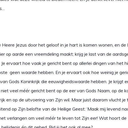
ls…
 Heere Jezus door het geloof in je hart is komen wonen, en de 
ier op aarde een vreemdeling maakt; krijg je last van de aardsg
. Je ervaart hoe vaak je gericht bent op allerlei dingen van het h
epste geen waarde hebben. En je ervaart ook hoe weinig je geri
 van Gods Koninkrijk die eeuwigheidswaarde hebben. Je krijgt er
je niet veel méér gericht bent op de eer van Gods Naam, op de 
rijk en op de uitvoering van Zijn wil. Maar juist daarom vlucht je 
itend op Zijn belofte van de Heilige Geest: ‘Maak mij levend n
 het verlangen om veel méér te leven tot Zijn eer! Wat hoort 
belijdenis én dit gebed. Bid jij het ook al mee?