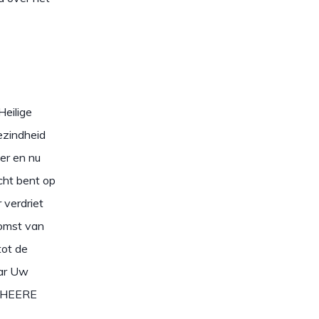
Heilige
ezindheid
ier en nu
cht bent op
 verdriet
komst van
tot de
aar Uw
de HEERE