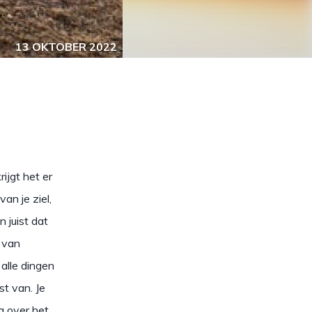
13 OKTOBER 2022
rijgt het er
van je ziel,
 juist dat
l van
alle dingen
st van. Je
a over het