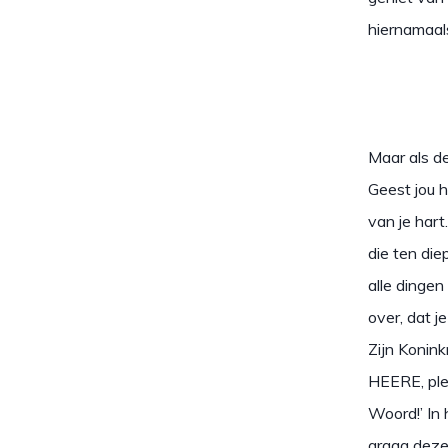
hiernamaa
Maar als de
Geest jou h
van je hart
die ten di
alle dingen
over, dat 
Zijn Konink
HEERE, ple
Woord!’ In
graag deze 