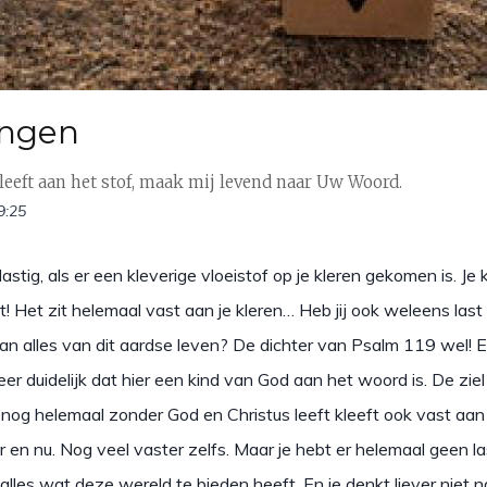
angen
kleeft aan het stof, maak mij levend naar Uw Woord.
9:25
astig, als er een kleverige vloeistof op je kleren gekomen is. Je k
uit! Het zit helemaal vast aan je kleren… Heb jij ook weleens last 
aan alles van dit aardse leven? De dichter van Psalm 119 wel! En
r duidelijk dat hier een kind van God aan het woord is. De zie
nog helemaal zonder God en Christus leeft kleeft ook vast aan 
r en nu. Nog veel vaster zelfs. Maar je hebt er helemaal geen la
alles wat deze wereld te bieden heeft. En je denkt liever niet n