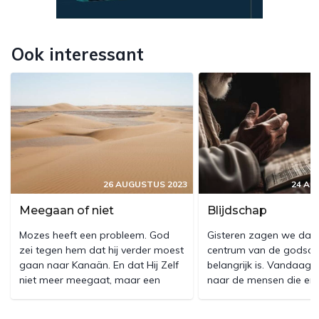
Ook interessant
26 AUGUSTUS 2023
24 AU
Meegaan of niet
Blijdschap
Mozes heeft een probleem. God
Gisteren zagen we dat 
zei tegen hem dat hij verder moest
centrum van de godsdi
gaan naar Kanaän. En dat Hij Zelf
belangrijk is. Vandaag 
niet meer meegaat, maar een
naar de mensen die er 
engel meestuurt. Mozes is
priesters van Gods diens
heel