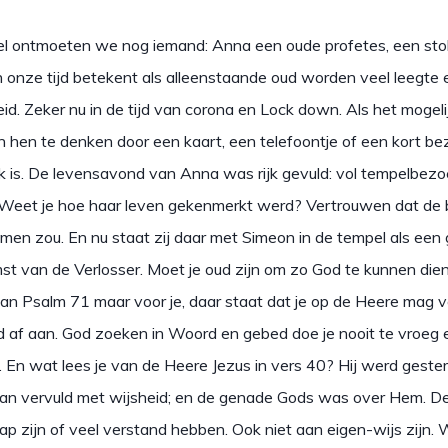
el ontmoeten we nog iemand: Anna een oude profetes, een st
 onze tijd betekent als alleenstaande oud worden veel leegte 
. Zeker nu in de tijd van corona en Lock down. Als het mogelij
 hen te denken door een kaart, een telefoontje of een kort bez
jk is. De levensavond van Anna was rijk gevuld: vol tempelbezo
 Weet je hoe haar leven gekenmerkt werd? Vertrouwen dat de 
men zou. En nu staat zij daar met Simeon in de tempel als een 
st van de Verlosser. Moet je oud zijn om zo God te kunnen die
an Psalm 71 maar voor je, daar staat dat je op de Heere mag 
d af aan. God zoeken in Woord en gebed doe je nooit te vroeg 
 En wat lees je van de Heere Jezus in vers 40? Hij werd gester
van vervuld met wijsheid; en de genade Gods was over Hem. De
ap zijn of veel verstand hebben. Ook niet aan eigen-wijs zijn. 