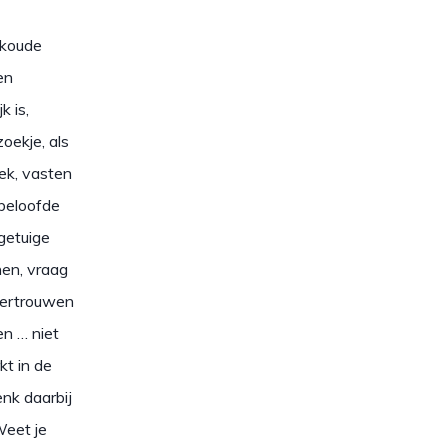
okoude
en
k is,
oekje, als
ek, vasten
beloofde
getuige
nen, vraag
vertrouwen
en … niet
kt in de
nk daarbij
Weet je