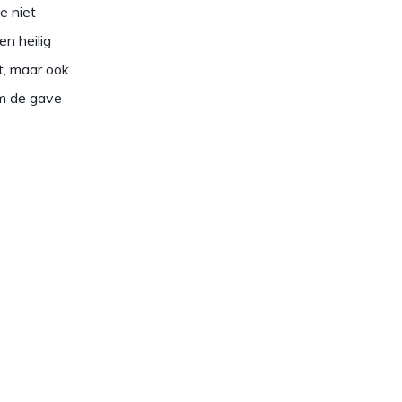
e niet
n heilig
t, maar ook
om de gave