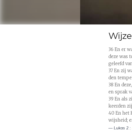
Wijz
36 En er w
deze was t
geleefd va
37 En zij 
den tempel
38 En deze
en sprak v
39 En als 
keerden zij
40 En het 
wijsheid; 
— Lukas 2 : 