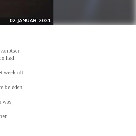
02 JANUARI 2021
 van Aser;
en had
et week uit
re beleden,
n was,
met