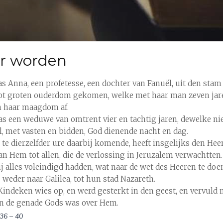
er worden
as Anna, een profetesse, een dochter van Fanuël, uit den stam
ot groten ouderdom gekomen, welke met haar man zeven jar
n haar maagdom af.
was een weduwe van omtrent vier en tachtig jaren, dewelke ni
, met vasten en bidden, God dienende nacht en dag.
, te dierzelfder ure daarbij komende, heeft insgelijks den Hee
an Hem tot allen, die de verlossing in Jeruzalem verwachtten.
zij alles voleindigd hadden, wat naar de wet des Heeren te doe
 weder naar Galilea, tot hun stad Nazareth.
Kindeken wies op, en werd gesterkt in den geest, en vervuld 
en de genade Gods was over Hem.
36 – 40