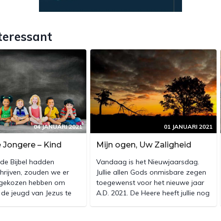
teressant
04 JANUARI 2021
01 JANUARI 2021
 Jongere – Kind
Mijn ogen, Uw Zaligheid
ik de Bijbel hadden
Vandaag is het Nieuwjaarsdag.
hrijven, zouden we er
Jullie allen Gods onmisbare zegen
 gekozen hebben om
toegewenst voor het nieuwe jaar
 de jeugd van Jezus te
A.D. 2021. De Heere heeft jullie nog
. Wat zouden we graag
gespaard en wat de