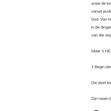
waar de bro
vanuit jezé
God. Van h
in de ding
van die wij
Maar ’s HE
’t Begin de
Die doet be
Zijn naam b