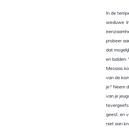
In de temp
weduwe. In
eenzaamheid
probeer aan
dat mogeli
en bidden.
Messias ko
van de kom
je? Neem d
van je jeug
tevergeefs.
geest, en 
niet aan kn