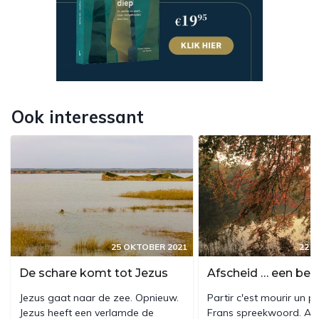
Ook interessant
25 OKTOBER 2021
22 
De schare komt tot Jezus
Jezus gaat naar de zee. Opnieuw.
Partir c'est mourir un p
Jezus heeft een verlamde de
Frans spreekwoord. Af