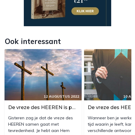
Ook interessant
12 AUGUSTUS 2022
10 AU
De vreze des HEEREN is persoonlijke omgang
Gisteren zag je dat de vreze des
Wanneer ben je werkelij
HEEREN samen gaat met
tijd waarin je leeft, kan
tevredenheid. Je hebt aan Hem
verschillende antwoord