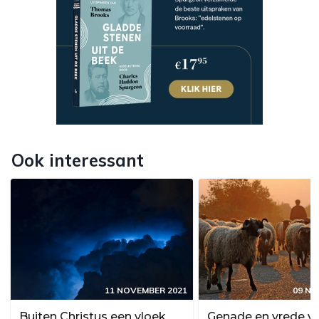
Ook interessant
11 NOVEMBER 2021
09 NO
Buiten Christus een vloek