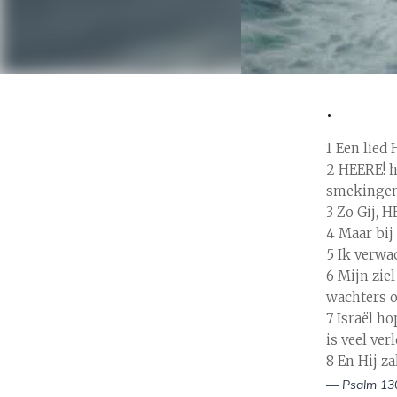
.
1 Een lied
2 HEERE! h
smekingen
3 Zo Gij, 
4 Maar bij
5 Ik verwa
6 Mijn zie
wachters 
7 Israël h
is veel ver
8 En Hij za
— Psalm 130