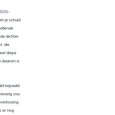
n SOS-
et je schuld
 ellende
 de dichter
t, die
heel diepe
n daarom is
uld bepaald
 eeuwig zou
verlossing
s er nog