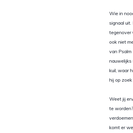
Wie in noo
signaal uit
tegenover G
ook niet me
van Psalm 
nauwelijks 
kuil, waar 
hij op zoek
Weet jij er
te worden? 
verdoemen.
komt er wee