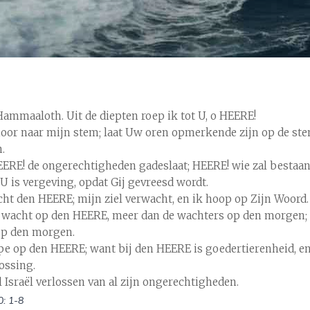
 Hammaaloth. Uit de diepten roep ik tot U, o HEERE!
oor naar mijn stem; laat Uw oren opmerkende zijn op de st
.
HEERE! de ongerechtigheden gadeslaat; HEERE! wie zal bestaan
 U is vergeving, opdat Gij gevreesd wordt.
cht den HEERE; mijn ziel verwacht, en ik hoop op Zijn Woord.
l wacht op den HEERE, meer dan de wachters op den morgen;
op den morgen.
ope op den HEERE; want bij den HEERE is goedertierenheid, e
lossing.
l Israël verlossen van al zijn ongerechtigheden.
: 1-8