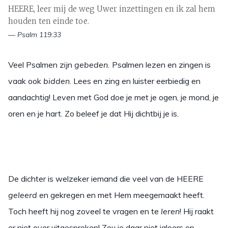
HEERE, leer mij de weg Uwer inzettingen en ik zal hem
houden ten einde toe.
— Psalm 119:33
Veel Psalmen zijn
gebeden.
Psalmen lezen en zingen is
vaak ook
bidden
. Lees en zing en luister eerbiedig en
aandachtig! Leven met God doe je met je ogen, je mond, je
oren en je hart. Zo beleef je dat Hij dichtbij je is.
De dichter is welzeker iemand die veel van de HEERE
geleerd
en gekregen en met Hem meegemaakt heeft.
Toch heeft hij nog zoveel te vragen en te
leren
! Hij raakt
er niet over uitgesproken! Zou je daar niet jaloers op