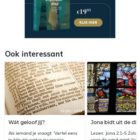
Ook interessant
10 JULI 2023
Wát geloof jij?
Jona bidt uit de di
Als iemand je vraagt: ‘Vertel eens
Lezen: Jona 2:1-5 Zolan
in één zin wat je nu precies
voor de wind gaat, kunn