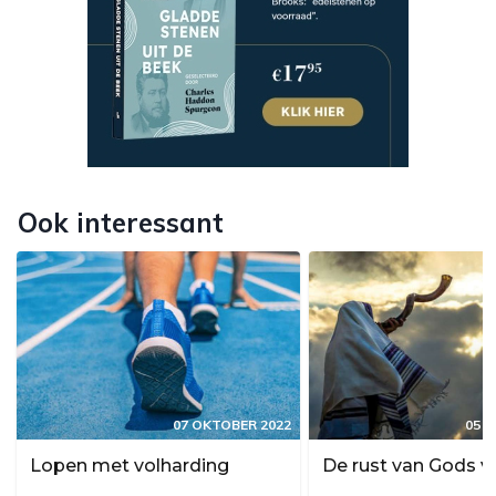
Ook interessant
07 OKTOBER 2022
05 
Lopen met volharding
De rust van Gods v